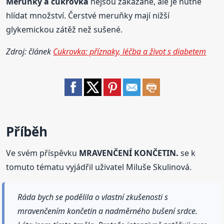
Meruňky a
cukrovka
nejsou zakázané, ale je nutné
hlídat množství. Čerstvé meruňky mají nižší
glykemickou zátěž než sušené.
Zdroj: článek
Cukrovka: příznaky, léčba a život s diabetem
Příběh
Ve svém příspěvku
MRAVENČENÍ KONČETIN.
se k
tomuto tématu vyjádřil uživatel Miluše Skulinová.
Ráda bych se podělila o vlastní zkušenosti s
mravenčením končetin a nadměrného bušení srdce.