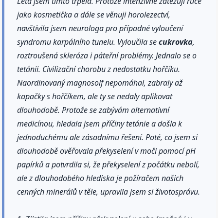
Léta jsem tímto trpěla. Protože intenzivně zatěžuji ruce
jako kosmetička a dále se věnuji horolezectví,
navštívila jsem neurologa pro případné vyloučení
syndromu karpálního tunelu. Vyloučila se
cukrovka
,
roztroušená skleróza i páteřní problémy. Jednalo se o
tetánii. Civilizační chorobu z nedostatku hořčíku.
Naordinovaný magnosolf nepomáhal, zabraly až
kapačky s hořčíkem, ale ty se nedaly aplikovat
dlouhodobě. Protože se zabývám alternativní
medicínou, hledala jsem příčiny tetánie a došla k
jednoduchému ale zásadnímu řešení. Poté, co jsem si
dlouhodobě ověřovala překyselení v moči pomocí pH
papírků a potvrdila si, že překyselení z počátku nebolí,
ale z dlouhodobého hlediska je požíračem našich
cenných minerálů v těle, upravila jsem si životosprávu.