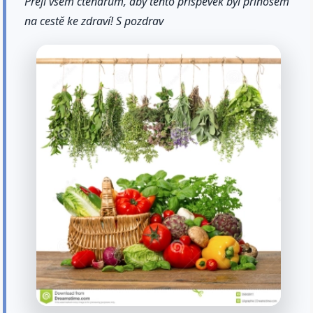
Přeji všem čtenářům, aby tento příspěvěk byl přínosem
na cestě ke zdraví! S pozdrav