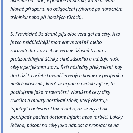
ověřené na sobě) v podobě minerálů, které užívám
hlavně při sportu na odkyselení (výborné po náročném
tréninku nebo při horských tůrách).
5. Pravidelně 3x denně piju aloe vera gel na cévy. A to
je ten nejdůležitější moment ve změně mého
zdravotního stavu! Aloe vera je úžasná bylina s
protizánětlivými účinky, silně zásaditá a udržuje naše
cévy v perfektním stavu. Řeší následky překyselení, kdy
dochází k tzv.řetízkování červených krvinek v periferiích
našich vlásečnic, které se ucpou a nedokrvují se, to
pociťujeme jako mravenčení. Narušené cévy díky
cukrům a mouky dostávají zánět, který ošetřuje
"špatný" cholesterol tak dlouho, až se zvýší tlak
popřípadě pacient dostane infarkt nebo mrtvici. Laicky
řečeno, působí na cévy jako náplast a hromadí se na