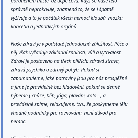
poraněném místě, až ucpe cévu. Když se naše tělo
správně neprokrvuje, znamená to, že se i špatně
vyživuje a to je počátek všech nemocí kloubů, mozku,
končetin a jednotlivých orgánů.
Naše zdraví je v podstatě jednoduchá záležitost. Péče o
něj však vyžaduje základní znalosti, vůli a vytrvalost.
Zdraví je postaveno na třech pilířích: zdravá strava,
zdravá psychika a zdravý pohyb. Pokud si
zapamatujeme, jaké potraviny jsou pro nás prospěšné
a jíme je pravidelně bez hladovění, pokud se denně
hýbeme ( chůze, běh, jóga, plavání, kolo...) a
pravidelně spíme, relaxujeme, tzn., že poskytneme tělu
vhodné podmínky pro rovnováhu, není důvod pro
nemoc.