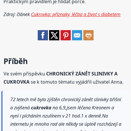
Praktickým pravidlem je hlídat porce.
Zdroj: článek
Cukrovka: příznaky, léčba a život s diabetem
Příběh
Ve svém příspěvku
CHRONICKÝ ZÁNĚT SLINIVKY A
CUKROVKA
se k tomuto tématu vyjádřil uživatel Anna.
72 letech mě byla zjištěn chronický zánět slinivky břišní
a zvýšená
cukrovka
na 6,9,jsem léčena Kreonem a
nyní i pícháním nzulínem v 21 hod.1 x denně.Na
internetu je mnoho rad ale někdy se úplně rozcházejí a