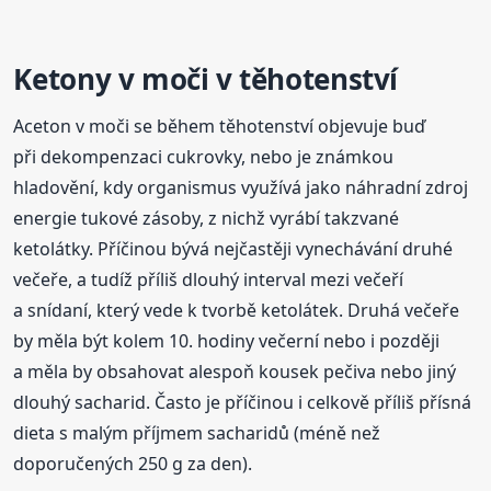
Ketony v moči v těhotenství
Aceton v moči se během těhotenství objevuje buď
při dekompenzaci cukrovky, nebo je známkou
hladovění, kdy organismus využívá jako náhradní zdroj
energie tukové zásoby, z nichž vyrábí takzvané
ketolátky. Příčinou bývá nejčastěji vynechávání druhé
večeře, a tudíž příliš dlouhý interval mezi večeří
a snídaní, který vede k tvorbě ketolátek. Druhá večeře
by měla být kolem 10. hodiny večerní nebo i později
a měla by obsahovat alespoň kousek pečiva nebo jiný
dlouhý sacharid. Často je příčinou i celkově příliš přísná
dieta s malým příjmem sacharidů (méně než
doporučených 250 g za den).