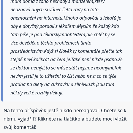
mám doma z toho neshody s manželem,který
neuznává abych si vůbec četla rady na toto
onemocnění na internetu.Mnoho odpovědí u lékařů je
aby e dotyčný poradil s lékařem.Myslím že každý kdo
tam píše je pod lékařskýmdohledem,ale chtěl by se
více dovědět o těchto problémech tímto
prostřednictvím.Když si člověk ty komentáře přečte tak
stejně neví kolikrát na čem je.Také není nikde psáno,že
se doktor nemýlí,to se může stát nejsme neomylní.Tak
nevím jestli je to užiteční to číst nebo ne,a co se týče
pradna na diety na cukrovku a slinivku,tk jsou tam
někdy velké rozdíly.děkuji.
Na tento příspěvěk jestě nikdo nereagoval. Chcete se k
němu vyjádřit? Klikněte na tlačítko a budete moci vložit
svůj komentář.