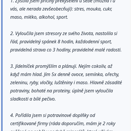
1. Zjistila jsem příčiny překyselení u sebe (možná i u
vás, ale nerada zevšeobecňuji): stres, mouka, cukr,
maso, mléko, alkohol, sport.
2. Vyloučila jsem stresory ze svého života, nastolila si
řád, pravidelný spánek 8 hodin, každodenní sport,
pravidelná strava co 3 hodiny, pravidelné malé radosti.
3. Jídelníček promýšlím a plánuji. Nejím cokoliv, až
když mám hlad. Jím 5x denně ovoce, semínka, ořechy,
zeleninu, ryby, vločky, luštěniny i maso. Hlavně zásadité
potraviny, bohaté na proteiny, úplně jsem vyloučila
sladkosti a bílé pečivo.
4. Pořídila jsem si potravinové doplňky od
certifikované firmy (ráda doporučím, mám je 2 roky