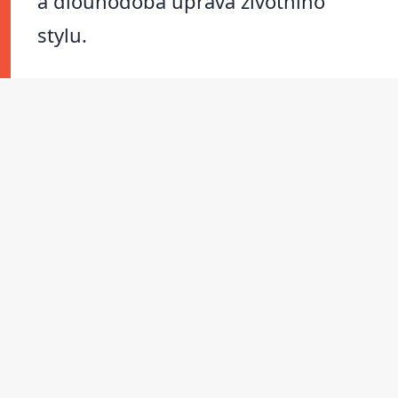
a dlouhodobá úprava životního
stylu.