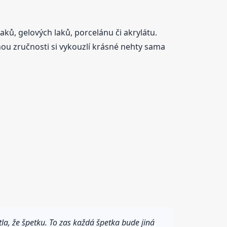
aků, gelových laků, porcelánu či akrylátu.
hou zručnosti si vykouzlí krásné nehty sama
a, že špetku. To zas každá špetka bude jiná