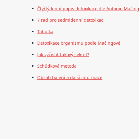
Čtyřtýdenní popis detoxikace dle Antonie Mačin
7 rad pro sedmidenní detoxikaci
Tabulka
Detoxikace organismu podle Mačingové
Jak vyčistit tukový sekret?
Schůdková metoda
Obsah balení a další informace