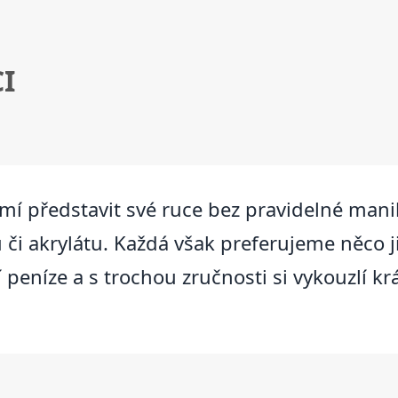
I
eumí představit své ruce bez pravidelné man
 či akrylátu. Každá však preferujeme něco j
í peníze a s trochou zručnosti si vykouzlí 