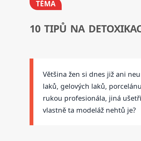
TÉMA
10 TIPŮ NA DETOXIKAC
Většina žen si dnes již ani n
laků, gelových laků, porcelánu
rukou profesionála, jiná ušetř
vlastně ta modeláž nehtů je?