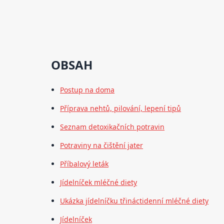
OBSAH
Postup na doma
Příprava nehtů, pilování, lepení tipů
Seznam detoxikačních potravin
Potraviny na čištění jater
Příbalový leták
Jídelníček mléčné diety
Ukázka jídelníčku třináctidenní mléčné diety
Jídelníček