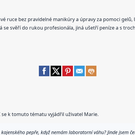
 své ruce bez pravidelné manikúry a úpravy za pomoci gelů, l
se svěří do rukou profesionála, jiná ušetří peníze a s troc
I
se k tomuto tématu vyjádřil uživatel Marie.
ajenského pepře, když nemám laboratorní váhu? Jinde jsem četl