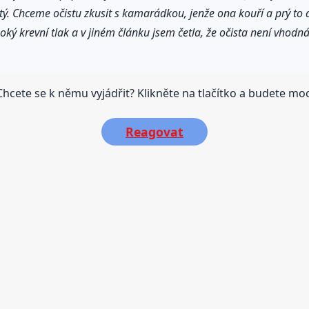
ý. Chceme očistu zkusit s kamarádkou, jenže ona kouří a prý to as
ký krevní tlak a v jiném článku jsem četla, že očista není vhodná
hcete se k němu vyjádřit? Klikněte na tlačítko a budete moci
Reagovat