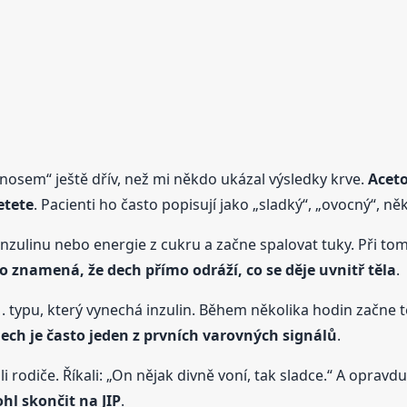
„nosem“ ještě dřív, než mi někdo ukázal výsledky krve.
Aceto
etete
. Pacienti ho často popisují jako „sladký“, „ovocný“, n
ulinu nebo energie z cukru a začne spalovat tuky. Při tom v
o znamená, že dech přímo odráží, co se děje uvnitř těla
.
1. typu, který vynechá inzulin. Během několika hodin začne 
ech je často jeden z prvních varovných signálů
.
rodiče. Říkali: „On nějak divně voní, tak sladce.“ A opravdu 
ohl skončit na JIP
.