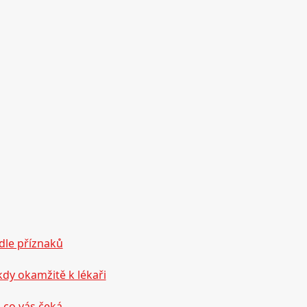
dle příznaků
dy okamžitě k lékaři
 co vás čeká