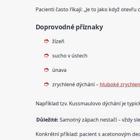
Pacienti často říkají: „Je to jako když otevřu
Doprovodné příznaky
žízeň
sucho v ústech
únava
zrychlené dýchání –
hluboké zrychlen
Například tzv. Kussmaulovo dýchání je typi
Důležité:
Samotný zápach nestačí – vždy sled
Konkrétní příklad: pacient s acetonovým d