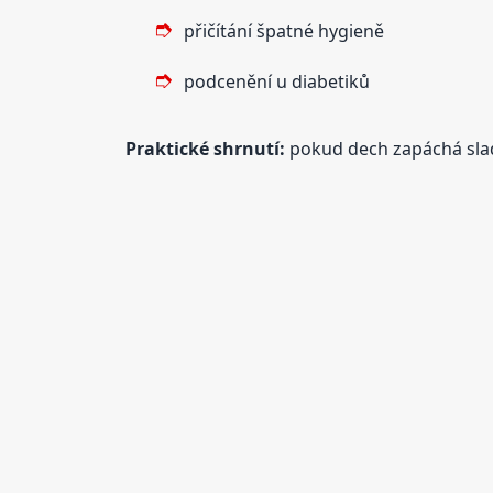
přičítání špatné hygieně
podcenění u diabetiků
Praktické shrnutí:
pokud dech zapáchá slad