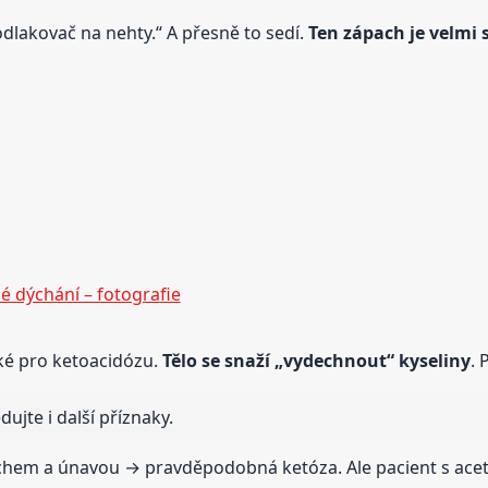
 odlakovač na nehty.“ A přesně to sedí.
Ten zápach je velmi 
é dýchání – fotografie
cké pro ketoacidózu.
Tělo se snaží „vydechnout“ kyseliny
. 
ujte i další příznaky.
echem a únavou → pravděpodobná ketóza. Ale pacient s ac