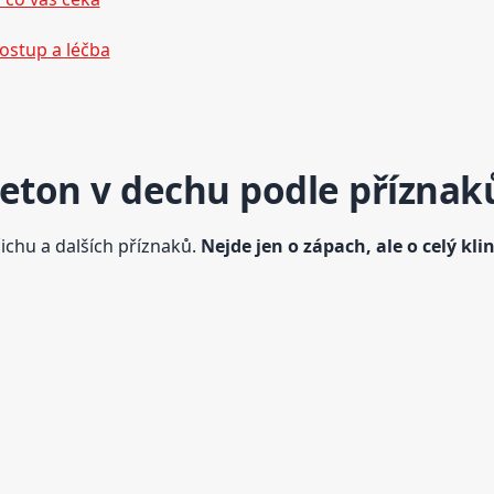
postup a léčba
ceton v dechu podle příznak
chu a dalších příznaků.
Nejde jen o zápach, ale o celý kli