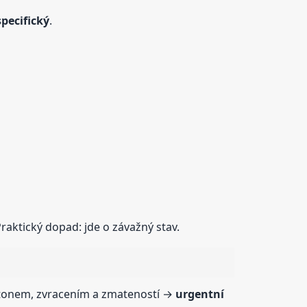
specifický
.
Praktický dopad: jde o závažný stav.
etonem, zvracením a zmateností →
urgentní