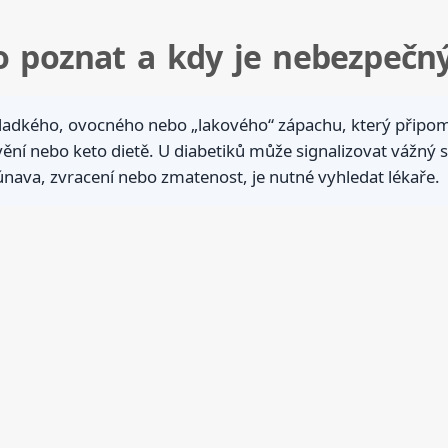
o poznat a kdy je nebezpečn
ladkého, ovocného nebo „lakového“ zápachu, který připomí
vění nebo keto dietě. U diabetiků může signalizovat vážný 
o únava, zvracení nebo zmatenost, je nutné vyhledat lékaře.