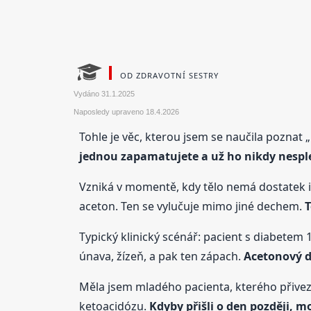
OD ZDRAVOTNÍ SESTRY
Vydáno
31.1.2025
Naposledy upraveno
18.4.2026
Tohle je věc, kterou jsem se naučila poznat 
jednou zapamatujete a už ho nikdy nespl
Vzniká v momentě, kdy tělo nemá dostatek inz
aceton. Ten se vylučuje mimo jiné dechem.
T
Typický klinický scénář: pacient s diabetem 
únava, žízeň, a pak ten zápach.
Acetonový d
Měla jsem mladého pacienta, kterého přivezli 
ketoacidózu.
Kdyby přišli o den později, m