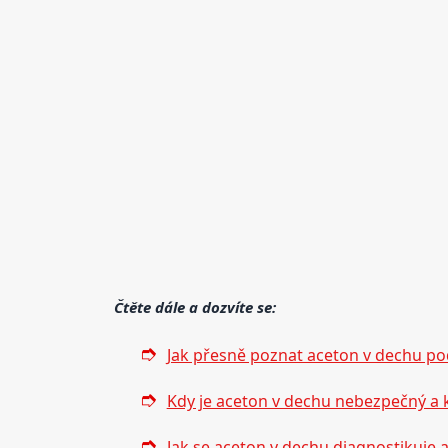
Čtěte dále a dozvíte se:
Jak přesně poznat aceton v dechu po
Kdy je aceton v dechu nebezpečný a k
Jak se aceton v dechu diagnostikuje a