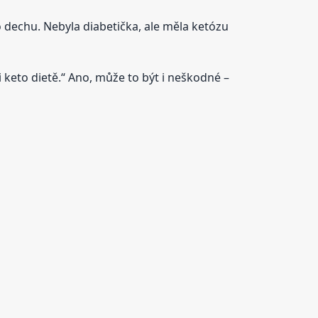
ho dechu. Nebyla diabetička, ale měla ketózu
ři keto dietě.“ Ano, může to být i neškodné –