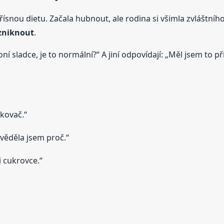
přísnou dietu. Začala hubnout, ale rodina si všimla zvláštní
zniknout
.
oní sladce, je to normální?“ A jiní odpovídají: „Měl jsem to p
kovač.“
evěděla jsem proč.“
i cukrovce.“