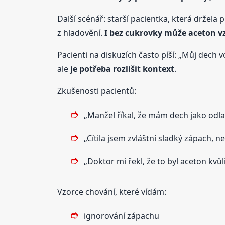
Další scénář: starší pacientka, která držela 
z hladovění.
I bez cukrovky může aceton v
Pacienti na diskuzích často píší: „Můj dech v
ale
je potřeba rozlišit kontext
.
Zkušenosti pacientů:
„Manžel říkal, že mám dech jako odla
„Cítila jsem zvláštní sladký zápach, n
„Doktor mi řekl, že to byl aceton kvůl
Vzorce chování, které vídám:
ignorování zápachu