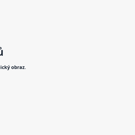
ů
nický obraz
.